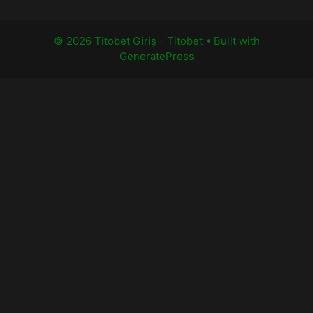
© 2026 Titobet Giriş - Titobet
• Built with
GeneratePress